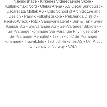
Næringshage • Kirkenes Videregående Skole •
Kulturkontakt Nord • Ofelas Arena • AS Oscar Sundquist •
Oscarsgata Mottak AS • Oslo School of Architecture and
Design • Pasvik Folkehøgskole • Petchenga District •
Rent-A-Wreck • Ritz • Samovarteateret • Surf & Turf • Svein
Karisari AS • Sydvaranger AS • Sør-Varanger Bibliotek •
Sør-Varanger kommune Sør-Varanger Frivilligsentral •
Sør-Varanger Menighet • Teknisk drift/ Sør-Varanger
kommune • Traavik.Info • Tschudi Kirkenes AS • UiT Arctic
University of Norway • VALY
Search
for: