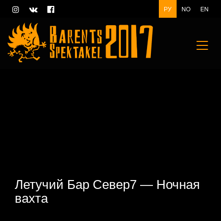
РУ
NO
EN
Летучий Бар Север7 — Ночная
вахта