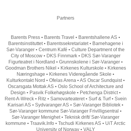
Partners
Barents Press • Barents Travel • Barentshallene AS •
Barentsinstituttet • Barentssekretariatet • Barnehagene i
Sør-Varanger • Centrum Kafé • Culture Department of the
City of Moscow • DKS Finnmark • DKS Sør-Varanger
Figurteatret i Nordland • Grunnskolene i Sør-Varanger •
Goodman Brothers Nikel • Kirkenes Kulturskole • Kirkenes
Næringshage • Kirkenes Videregående Skole •
Kulturkontakt Nord • Ofelas Arena • AS Oscar Sundquist •
Oscarsgata Mottak AS • Oslo School of Architecture and
Design • Pasvik Folkehøgskole • Petchenga District •
Rent-A-Wreck • Ritz • Samovarteateret • Surf & Turf • Svein
Karisari AS • Sydvaranger AS • Sør-Varanger Bibliotek •
Sør-Varanger kommune Sør-Varanger Frivilligsentral •
Sør-Varanger Menighet • Teknisk drift/ Sør-Varanger
kommune • Traavik.Info • Tschudi Kirkenes AS • UiT Arctic
University of Norway • VALY