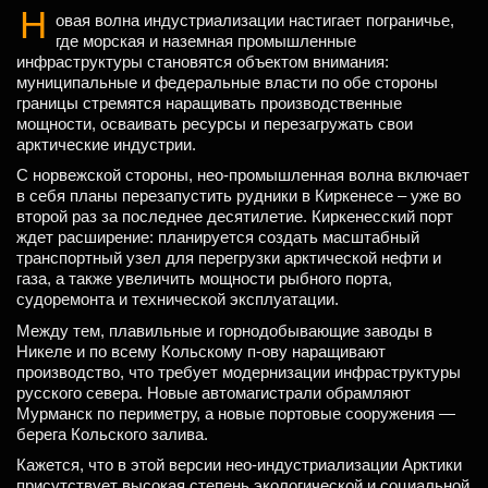
Н
овая волна индустриализации настигает пограничье,
где морская и наземная промышленные
инфраструктуры становятся объектом внимания:
муниципальные и федеральные власти по обе стороны
границы стремятся наращивать производственные
мощности, осваивать ресурсы и перезагружать свои
арктические индустрии.
С норвежской стороны, нео-промышленная волна включает
в себя планы перезапустить рудники в Киркенесе – уже во
второй раз за последнее десятилетие. Киркенесский порт
ждет расширение: планируется создать масштабный
транспортный узел для перегрузки арктической нефти и
газа, а также увеличить мощности рыбного порта,
судоремонта и технической эксплуатации.
Между тем, плавильные и горнодобывающие заводы в
Никеле и по всему Кольскому п-ову наращивают
производство, что требует модернизации инфраструктуры
русского севера. Новые автомагистрали обрамляют
Мурманск по периметру, а новые портовые сооружения —
берега Кольского залива.
Кажется, что в этой версии нео-индустриализации Арктики
присутствует высокая степень экологической и социальной