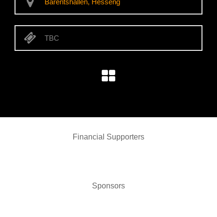
Barentshallen, Hesseng
TBC
Financial Supporters
Sponsors