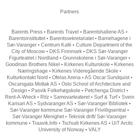
Partners
Barents Press • Barents Travel • Barentshallene AS •
Barentsinstituttet • Barentssekretariatet • Barnehagene i
Sør-Varanger • Centrum Kafé • Culture Department of the
City of Moscow • DKS Finnmark • DKS Sør-Varanger
Figurteatret i Nordland • Grunnskolene i Sør-Varanger •
Goodman Brothers Nikel • Kirkenes Kulturskole • Kirkenes
Næringshage • Kirkenes Videregående Skole •
Kulturkontakt Nord • Ofelas Arena • AS Oscar Sundquist •
Oscarsgata Mottak AS • Oslo School of Architecture and
Design • Pasvik Folkehøgskole • Petchenga District •
Rent-A-Wreck • Ritz • Samovarteateret • Surf & Turf • Svein
Karisari AS • Sydvaranger AS • Sør-Varanger Bibliotek •
Sør-Varanger kommune Sør-Varanger Frivilligsentral •
Sør-Varanger Menighet • Teknisk drift/ Sør-Varanger
kommune • Traavik.Info • Tschudi Kirkenes AS • UiT Arctic
University of Norway • VALY